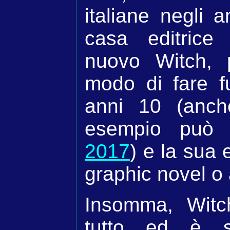
italiane negli 
casa editrice
nuovo Witch, 
modo di fare fu
anni 10 (anch
esempio può e
2017
) e la sua 
graphic novel o
Insomma, Witch
tutto ed è s